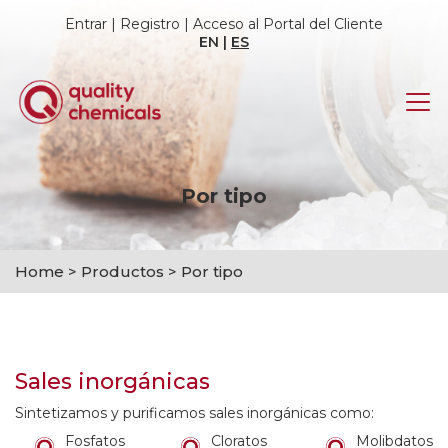
Entrar
|
Registro
|
Acceso al Portal del Cliente
EN
|
ES
Por tipo
Home
>
Productos
>
Por tipo
Sales inorgánicas
Sintetizamos y purificamos sales inorgánicas como:
Fosfatos
Cloratos
Molibdatos