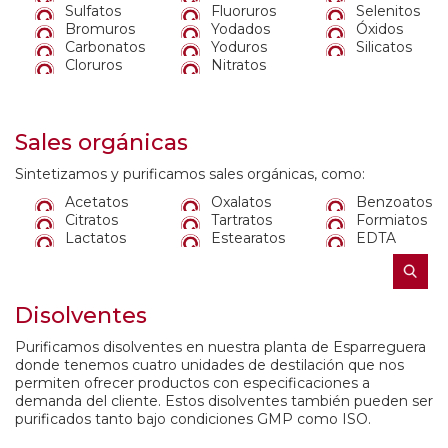
Sulfatos
Fluoruros
Selenitos
Bromuros
Yodados
Óxidos
Carbonatos
Yoduros
Silicatos
Cloruros
Nitratos
Sales orgánicas
Sintetizamos y purificamos sales orgánicas, como:
Acetatos
Oxalatos
Benzoatos
Citratos
Tartratos
Formiatos
Lactatos
Estearatos
EDTA
Disolventes
Purificamos disolventes en nuestra planta de Esparreguera
donde tenemos cuatro unidades de destilación que nos
permiten ofrecer productos con especificaciones a
demanda del cliente. Estos disolventes también pueden ser
purificados tanto bajo condiciones GMP como ISO.